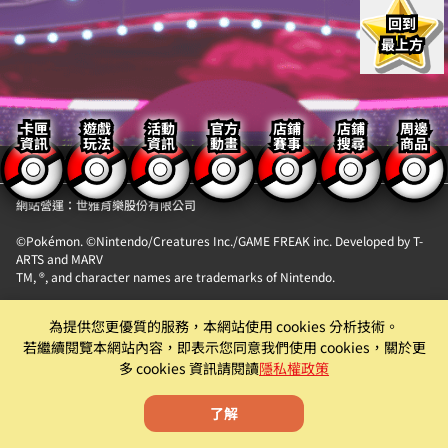
回到
最上方
卡匣
遊戲
活動
官方
店鋪
店鋪
周邊
資訊
玩法
資訊
動畫
賽事
搜尋
商品
【隱私權政策】
【聯絡我們】
網站營運：世雅育樂股份有限公司
©Pokémon. ©Nintendo/Creatures Inc./GAME FREAK inc. Developed by T-
ARTS and MARV
TM, ®, and character names are trademarks of Nintendo.
「Pokémon MEZASTAR (寶可夢明耀之星)」。此機具為提供『精靈寶可夢卡匣
為提供您更優質的服務，本網站使用 cookies 分析技術。
自動販賣機』卡片商品販售服務之自動販賣機。
若繼續閱覽本網站內容，即表示您同意我們使用 cookies，關於更
遊戲僅為附屬功能。原廠及代理商均有權就該遊戲為內容調整、更新、優化或
多 cookies 資訊請閱讀
隱私權政策
下架等機具營運相關行為。
了解