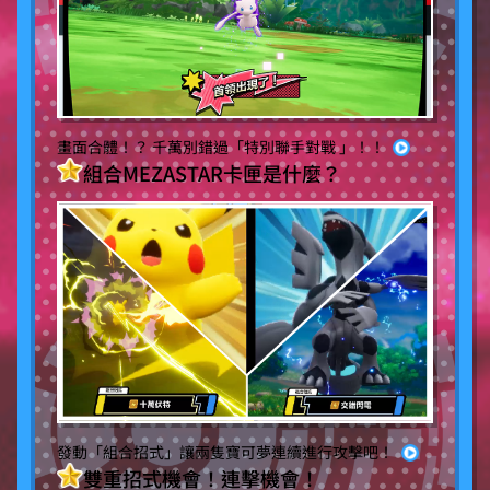
畫面合體！？ 千萬別錯過「特別聯手對戰 」！！
組合MEZASTAR卡匣是什麼？
發動「組合招式」讓兩隻寶可夢連續進行攻擊吧！
雙重招式機會！連擊機會！