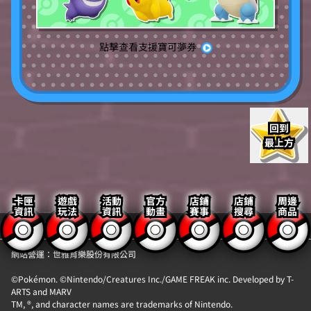
點擊查看支援寶可夢券
回到
最上方
卡匣
遊戲
活動
官方
店鋪
店鋪
周邊
資訊
玩法
資訊
動畫
賽事
搜尋
商品
【隱私權政策】
【聯絡我們】
網站營運：世雅育樂股份有限公司
©Pokémon. ©Nintendo/Creatures Inc./GAME FREAK inc. Developed by T-
ARTS and MARV
TM, ®, and character names are trademarks of Nintendo.