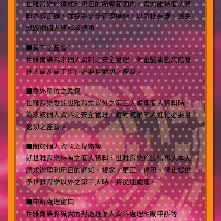
世雅育樂於達成利用目的所需範圍內，盡力維持個人資
料內容正確，並採取安全管理措施，以防杜有漏、滅失
或毀損個人資料等情事。
■員工之監督
世雅育樂為求個人資料之安全管理，對董監事暨高階管
理人員及員工進行必要且適切之監督。
■委外單位之監督
世雅育樂委託世雅育樂以外之第三人處理個人資料時，
為求該個人資料之安全管理，將對該第三人進行必要且
適切之監督。
■關於個人資料之揭露等
就世雅育樂持有之個人資料，世雅育樂於該當事人本人
請求辦理利用目的通知、揭露、更正、停用、停止提供
予世雅育樂以外之第三人時，將從速處理。
■申訴處理窗口
世雅育樂將誠實面對處理個人資料處理相關申訴等