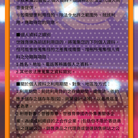
※就未滿20歳者之個人資料，煩請務必於法定代理人同
意後提供。
※如需變更利用目的，除法令允許之範圍外，就該利
用，應取得您的同意。
■個人資料之類別
世雅育樂為前述利用目的，將蒐集您的下列個人資料。
但可能會依蒐集目的之差異或需要，增刪所蒐集個人資
料之分類與項目：
1.姓名、地址、電話等辨識個人之資料。
2.其他依法應蒐集之資料類別。
■關於個人資料之利用期間、對象、地區及方式：
1.利用期間：前述利用目的之存續期間，或依法、依約
應予儲存之儲存年限(如：商業會計法等)，以最晚屆至
者為準。
2.利用對象：世雅育樂、世雅育樂國內外集團關係企
業、為達成利用目的之合作企業。(包括但不限於寄送商
品之運輸公司、銷售商品之代理商或營運銷售網站之公
司)