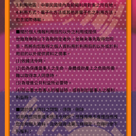
3.利用地區：中華民國境內及前揭利用對象之所在地。
4.利用方式：電子化方法或其他非電子化之利用方法，
包含國際傳輸。
■關於個人情報利用目的以外之利用或提供
世雅育樂除以下各款所定者外，並無未事先取得您同
意，而將向您取得之個人資料用於利用目的以外或於利
用目的以外提供資料之情事。
(1)依據法令時。
(2)如為保護當事人之生命、身體或財產上之危險所需，
難以取得本人同意時。
(3)為增進公共利益所必要時。
(4)防止重大危害人的權益時，或有利於當事人之權利、
利益時。
■關於個人資料之閱覧、停用、刪除
如非經您同意或未依法令規定，世雅育樂不會擅自修改
您任何個人資料，且依個資法第三條規定，您得行使下
列權利：