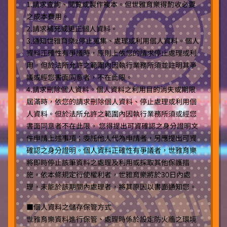
1.請求查詢、閱覧或製作複本。但世雅育樂得酌收必要
之成本費用。
2.請求補充或更正個人資料。
3.通知世雅育樂z停止蒐集、處理或利用個人資料。個人
資料正確性有爭議時，原則上依您的請求停止處理或利
用。但於法所允許之範圍內因執行業務所須並註明其爭
議或經您書面同意者，不在此限。
4.請求刪除個人資料。個人資料之利用目的消失或期限
屆滿時，依您的請求刪除個人資料、停止處理或利用個
人資料。但於法所允許之範圍內因執行業務所須或經您
書面同意者不在此限。 您得提出可資確認之身分證明文
件申請上述事項；委託他人代為申請者，另應提出可資
確認之身分證明。個人資料正確性有爭議者，世雅育樂
將即時停止該筆資料之處理及利用或採取其他保護措
施。依本條規定行使權利者，世雅育樂將於30日內處
理，未能於該期間內處理者，將其原因以書面通知您。
■個人資料之儲存保管方式
世雅育樂資料進行保管、處理時係於設定防火牆之環境