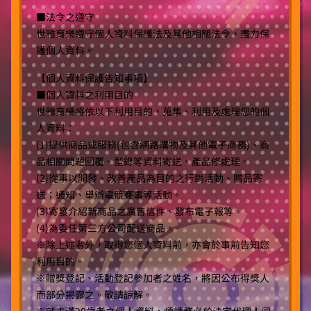
■法令之遵守
世雅育樂遵守個人資料保護法及其他相關法令，盡力保
護個人資料。
【個人資料保護告知事項】
■個人資料之利用目的
世雅育樂將依以下利用目的，蒐集、利用及處理您的個
人資料：
(1)提供商品或服務(包含網路購物及其他電子商務)、商
品相關問題回覆、型錄等資料寄送、產品修處理。
(2)從事以開發、改善產品為目的之行銷活動、贈品寄
送；通知、舉辦電競賽事等活動。
(3)寄發介紹新商品之廣告信件、發布電子報等。
(4)為委任第三方公司配送商品。
※除上述者外，取得您個人資料前，亦會於事前告知您
利用目的。
※贈獎登記、活動登記參加者之姓名，將因公布得獎人
而部分揭露之。敬請諒解。