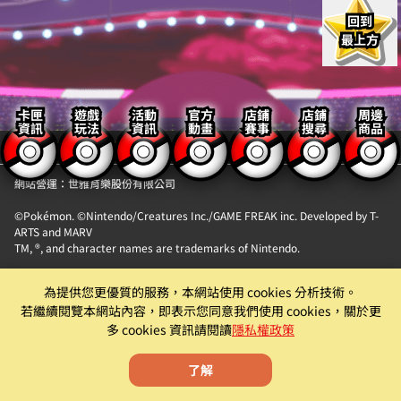
回到
最上方
卡匣
遊戲
活動
官方
店鋪
店鋪
周邊
資訊
玩法
資訊
動畫
賽事
搜尋
商品
【隱私權政策】
【聯絡我們】
網站營運：世雅育樂股份有限公司
©Pokémon. ©Nintendo/Creatures Inc./GAME FREAK inc. Developed by T-
ARTS and MARV
TM, ®, and character names are trademarks of Nintendo.
「Pokémon MEZASTAR (寶可夢明耀之星)」。此機具為提供『精靈寶可夢卡匣
為提供您更優質的服務，本網站使用 cookies 分析技術。
自動販賣機』卡片商品販售服務之自動販賣機。
若繼續閱覽本網站內容，即表示您同意我們使用 cookies，關於更
遊戲僅為附屬功能。原廠及代理商均有權就該遊戲為內容調整、更新、優化或
多 cookies 資訊請閱讀
隱私權政策
下架等機具營運相關行為。
了解