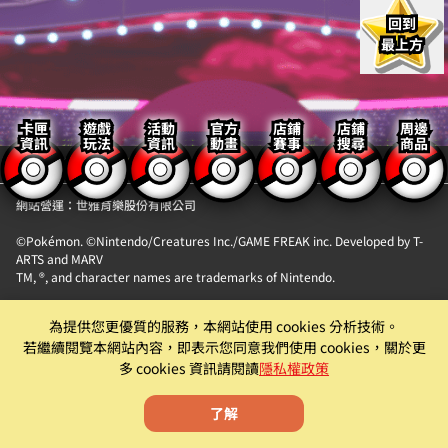
回到
最上方
卡匣
遊戲
活動
官方
店鋪
店鋪
周邊
資訊
玩法
資訊
動畫
賽事
搜尋
商品
【隱私權政策】
【聯絡我們】
網站營運：世雅育樂股份有限公司
©Pokémon. ©Nintendo/Creatures Inc./GAME FREAK inc. Developed by T-
ARTS and MARV
TM, ®, and character names are trademarks of Nintendo.
「Pokémon MEZASTAR (寶可夢明耀之星)」。此機具為提供『精靈寶可夢卡匣
為提供您更優質的服務，本網站使用 cookies 分析技術。
自動販賣機』卡片商品販售服務之自動販賣機。
若繼續閱覽本網站內容，即表示您同意我們使用 cookies，關於更
遊戲僅為附屬功能。原廠及代理商均有權就該遊戲為內容調整、更新、優化或
多 cookies 資訊請閱讀
隱私權政策
下架等機具營運相關行為。
了解