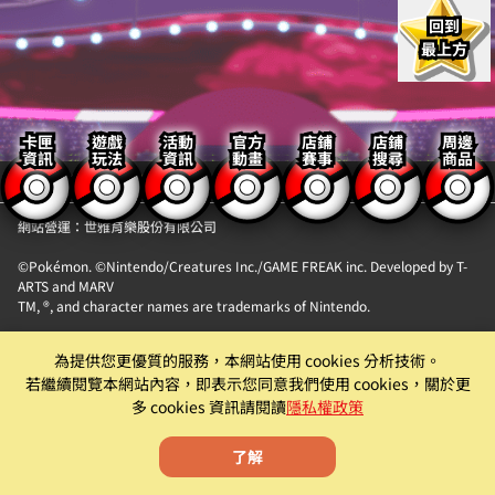
回到
最上方
卡匣
遊戲
活動
官方
店鋪
店鋪
周邊
資訊
玩法
資訊
動畫
賽事
搜尋
商品
【隱私權政策】
【聯絡我們】
網站營運：世雅育樂股份有限公司
©Pokémon. ©Nintendo/Creatures Inc./GAME FREAK inc. Developed by T-
ARTS and MARV
TM, ®, and character names are trademarks of Nintendo.
「Pokémon MEZASTAR (寶可夢明耀之星)」。此機具為提供『精靈寶可夢卡匣
為提供您更優質的服務，本網站使用 cookies 分析技術。
自動販賣機』卡片商品販售服務之自動販賣機。
若繼續閱覽本網站內容，即表示您同意我們使用 cookies，關於更
遊戲僅為附屬功能。原廠及代理商均有權就該遊戲為內容調整、更新、優化或
多 cookies 資訊請閱讀
隱私權政策
下架等機具營運相關行為。
了解