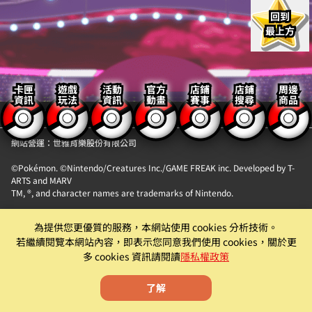
回到
最上方
卡匣
遊戲
活動
官方
店鋪
店鋪
周邊
資訊
玩法
資訊
動畫
賽事
搜尋
商品
【隱私權政策】
【聯絡我們】
網站營運：世雅育樂股份有限公司
©Pokémon. ©Nintendo/Creatures Inc./GAME FREAK inc. Developed by T-
ARTS and MARV
TM, ®, and character names are trademarks of Nintendo.
「Pokémon MEZASTAR (寶可夢明耀之星)」。此機具為提供『精靈寶可夢卡匣
為提供您更優質的服務，本網站使用 cookies 分析技術。
自動販賣機』卡片商品販售服務之自動販賣機。
若繼續閱覽本網站內容，即表示您同意我們使用 cookies，關於更
遊戲僅為附屬功能。原廠及代理商均有權就該遊戲為內容調整、更新、優化或
多 cookies 資訊請閱讀
隱私權政策
下架等機具營運相關行為。
了解