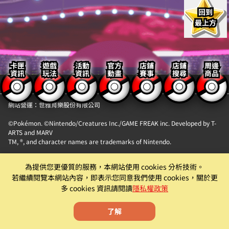
回到
最上方
卡匣
遊戲
活動
官方
店鋪
店鋪
周邊
資訊
玩法
資訊
動畫
賽事
搜尋
商品
【隱私權政策】
【聯絡我們】
網站營運：世雅育樂股份有限公司
©Pokémon. ©Nintendo/Creatures Inc./GAME FREAK inc. Developed by T-
ARTS and MARV
TM, ®, and character names are trademarks of Nintendo.
「Pokémon MEZASTAR (寶可夢明耀之星)」。此機具為提供『精靈寶可夢卡匣
為提供您更優質的服務，本網站使用 cookies 分析技術。
自動販賣機』卡片商品販售服務之自動販賣機。
若繼續閱覽本網站內容，即表示您同意我們使用 cookies，關於更
遊戲僅為附屬功能。原廠及代理商均有權就該遊戲為內容調整、更新、優化或
多 cookies 資訊請閱讀
隱私權政策
下架等機具營運相關行為。
了解