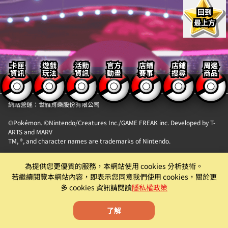
回到
最上方
卡匣
遊戲
活動
官方
店鋪
店鋪
周邊
資訊
玩法
資訊
動畫
賽事
搜尋
商品
【隱私權政策】
【聯絡我們】
網站營運：世雅育樂股份有限公司
©Pokémon. ©Nintendo/Creatures Inc./GAME FREAK inc. Developed by T-
ARTS and MARV
TM, ®, and character names are trademarks of Nintendo.
「Pokémon MEZASTAR (寶可夢明耀之星)」。此機具為提供『精靈寶可夢卡匣
為提供您更優質的服務，本網站使用 cookies 分析技術。
自動販賣機』卡片商品販售服務之自動販賣機。
若繼續閱覽本網站內容，即表示您同意我們使用 cookies，關於更
遊戲僅為附屬功能。原廠及代理商均有權就該遊戲為內容調整、更新、優化或
多 cookies 資訊請閱讀
隱私權政策
下架等機具營運相關行為。
了解