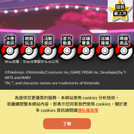
回到
最上方
卡匣
遊戲
活動
官方
店鋪
店鋪
周邊
資訊
玩法
資訊
動畫
賽事
搜尋
商品
【隱私權政策】
【聯絡我們】
網站營運：世雅育樂股份有限公司
©Pokémon. ©Nintendo/Creatures Inc./GAME FREAK inc. Developed by T-
ARTS and MARV
TM, ®, and character names are trademarks of Nintendo.
「Pokémon MEZASTAR (寶可夢明耀之星)」。此機具為提供『精靈寶可夢卡匣
為提供您更優質的服務，本網站使用 cookies 分析技術。
自動販賣機』卡片商品販售服務之自動販賣機。
若繼續閱覽本網站內容，即表示您同意我們使用 cookies，關於更
遊戲僅為附屬功能。原廠及代理商均有權就該遊戲為內容調整、更新、優化或
多 cookies 資訊請閱讀
隱私權政策
下架等機具營運相關行為。
了解