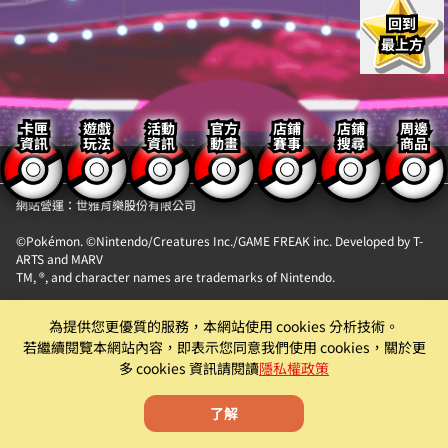
回到
最上方
卡匣
遊戲
活動
官方
店鋪
店鋪
周邊
資訊
玩法
資訊
動畫
賽事
搜尋
商品
【隱私權政策】
【聯絡我們】
網站營運：世雅育樂股份有限公司
©Pokémon. ©Nintendo/Creatures Inc./GAME FREAK inc. Developed by T-
ARTS and MARV
TM, ®, and character names are trademarks of Nintendo.
「Pokémon MEZASTAR (寶可夢明耀之星)」。此機具為提供『精靈寶可夢卡匣
為提供您更優質的服務，本網站使用 cookies 分析技術。
自動販賣機』卡片商品販售服務之自動販賣機。
若繼續閱覽本網站內容，即表示您同意我們使用 cookies，關於更
遊戲僅為附屬功能。原廠及代理商均有權就該遊戲為內容調整、更新、優化或
多 cookies 資訊請閱讀
隱私權政策
下架等機具營運相關行為。
了解