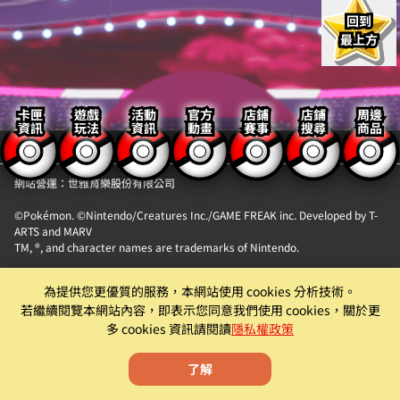
回到
最上方
卡匣
遊戲
活動
官方
店鋪
店鋪
周邊
資訊
玩法
資訊
動畫
賽事
搜尋
商品
【隱私權政策】
【聯絡我們】
網站營運：世雅育樂股份有限公司
©Pokémon. ©Nintendo/Creatures Inc./GAME FREAK inc. Developed by T-
ARTS and MARV
TM, ®, and character names are trademarks of Nintendo.
「Pokémon MEZASTAR (寶可夢明耀之星)」。此機具為提供『精靈寶可夢卡匣
為提供您更優質的服務，本網站使用 cookies 分析技術。
自動販賣機』卡片商品販售服務之自動販賣機。
若繼續閱覽本網站內容，即表示您同意我們使用 cookies，關於更
遊戲僅為附屬功能。原廠及代理商均有權就該遊戲為內容調整、更新、優化或
多 cookies 資訊請閱讀
隱私權政策
下架等機具營運相關行為。
了解