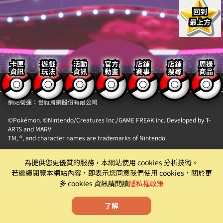
回到
最上方
卡匣
遊戲
活動
官方
店鋪
店鋪
周邊
資訊
玩法
資訊
動畫
賽事
搜尋
商品
【隱私權政策】
【聯絡我們】
網站營運：世雅育樂股份有限公司
©Pokémon. ©Nintendo/Creatures Inc./GAME FREAK inc. Developed by T-
ARTS and MARV
TM, ®, and character names are trademarks of Nintendo.
「Pokémon MEZASTAR (寶可夢明耀之星)」。此機具為提供『精靈寶可夢卡匣
為提供您更優質的服務，本網站使用 cookies 分析技術。
自動販賣機』卡片商品販售服務之自動販賣機。
若繼續閱覽本網站內容，即表示您同意我們使用 cookies，關於更
遊戲僅為附屬功能。原廠及代理商均有權就該遊戲為內容調整、更新、優化或
多 cookies 資訊請閱讀
隱私權政策
下架等機具營運相關行為。
了解