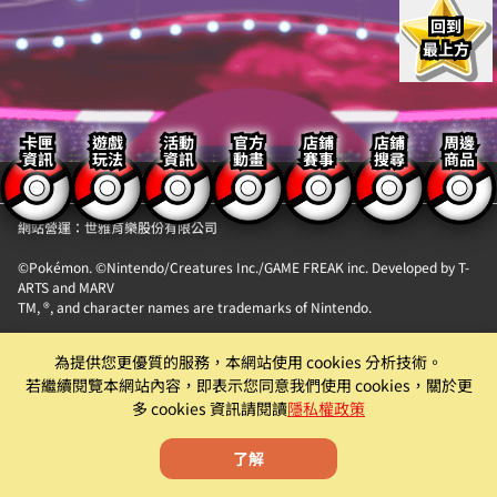
回到
最上方
卡匣
遊戲
活動
官方
店鋪
店鋪
周邊
資訊
玩法
資訊
動畫
賽事
搜尋
商品
【隱私權政策】
【聯絡我們】
網站營運：世雅育樂股份有限公司
©Pokémon. ©Nintendo/Creatures Inc./GAME FREAK inc. Developed by T-
ARTS and MARV
TM, ®, and character names are trademarks of Nintendo.
「Pokémon MEZASTAR (寶可夢明耀之星)」。此機具為提供『精靈寶可夢卡匣
為提供您更優質的服務，本網站使用 cookies 分析技術。
自動販賣機』卡片商品販售服務之自動販賣機。
若繼續閱覽本網站內容，即表示您同意我們使用 cookies，關於更
遊戲僅為附屬功能。原廠及代理商均有權就該遊戲為內容調整、更新、優化或
多 cookies 資訊請閱讀
隱私權政策
下架等機具營運相關行為。
了解