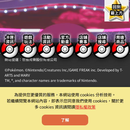
回到
最上方
卡匣
遊戲
活動
官方
店鋪
店鋪
周邊
資訊
玩法
資訊
動畫
賽事
搜尋
商品
【隱私權政策】
【聯絡我們】
網站營運：世雅育樂股份有限公司
©Pokémon. ©Nintendo/Creatures Inc./GAME FREAK inc. Developed by T-
ARTS and MARV
TM, ®, and character names are trademarks of Nintendo.
「Pokémon MEZASTAR (寶可夢明耀之星)」。此機具為提供『精靈寶可夢卡匣
為提供您更優質的服務，本網站使用 cookies 分析技術。
自動販賣機』卡片商品販售服務之自動販賣機。
若繼續閱覽本網站內容，即表示您同意我們使用 cookies，關於更
遊戲僅為附屬功能。原廠及代理商均有權就該遊戲為內容調整、更新、優化或
多 cookies 資訊請閱讀
隱私權政策
下架等機具營運相關行為。
了解