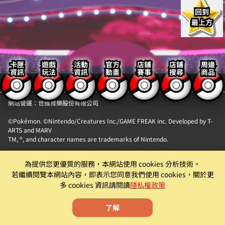
回到
最上方
卡匣
遊戲
活動
官方
店鋪
店鋪
周邊
資訊
玩法
資訊
動畫
賽事
搜尋
商品
【隱私權政策】
【聯絡我們】
網站營運：世雅育樂股份有限公司
©Pokémon. ©Nintendo/Creatures Inc./GAME FREAK inc. Developed by T-
ARTS and MARV
TM, ®, and character names are trademarks of Nintendo.
「Pokémon MEZASTAR (寶可夢明耀之星)」。此機具為提供『精靈寶可夢卡匣
為提供您更優質的服務，本網站使用 cookies 分析技術。
自動販賣機』卡片商品販售服務之自動販賣機。
若繼續閱覽本網站內容，即表示您同意我們使用 cookies，關於更
遊戲僅為附屬功能。原廠及代理商均有權就該遊戲為內容調整、更新、優化或
多 cookies 資訊請閱讀
隱私權政策
下架等機具營運相關行為。
了解