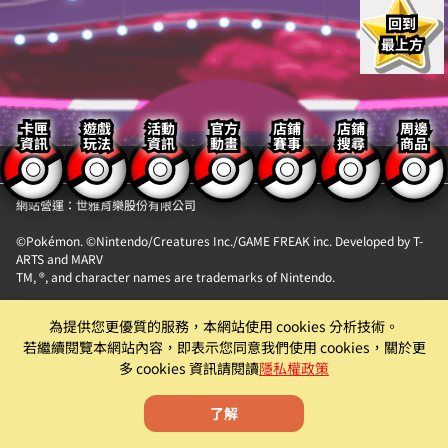
回到
最上方
卡匣
遊戲
活動
官方
店鋪
店鋪
周邊
資訊
玩法
資訊
動畫
賽事
搜尋
商品
【隱私權政策】
【聯絡我們】
網站營運：世雅育樂股份有限公司
©Pokémon. ©Nintendo/Creatures Inc./GAME FREAK inc. Developed by T-
ARTS and MARV
TM, ®, and character names are trademarks of Nintendo.
「Pokémon MEZASTAR (寶可夢明耀之星)」。此機具為提供『精靈寶可夢卡匣
為提供您更優質的服務，本網站使用 cookies 分析技術。
自動販賣機』卡片商品販售服務之自動販賣機。
若繼續閱覽本網站內容，即表示您同意我們使用 cookies，關於更
遊戲僅為附屬功能。原廠及代理商均有權就該遊戲為內容調整、更新、優化或
多 cookies 資訊請閱讀
隱私權政策
下架等機具營運相關行為。
了解