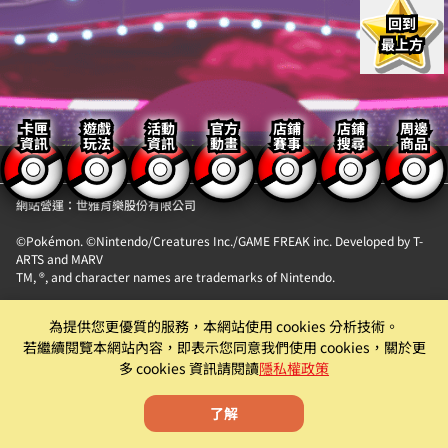
回到
最上方
卡匣
遊戲
活動
官方
店鋪
店鋪
周邊
資訊
玩法
資訊
動畫
賽事
搜尋
商品
【隱私權政策】
【聯絡我們】
網站營運：世雅育樂股份有限公司
©Pokémon. ©Nintendo/Creatures Inc./GAME FREAK inc. Developed by T-
ARTS and MARV
TM, ®, and character names are trademarks of Nintendo.
「Pokémon MEZASTAR (寶可夢明耀之星)」。此機具為提供『精靈寶可夢卡匣
為提供您更優質的服務，本網站使用 cookies 分析技術。
自動販賣機』卡片商品販售服務之自動販賣機。
若繼續閱覽本網站內容，即表示您同意我們使用 cookies，關於更
遊戲僅為附屬功能。原廠及代理商均有權就該遊戲為內容調整、更新、優化或
多 cookies 資訊請閱讀
隱私權政策
下架等機具營運相關行為。
了解