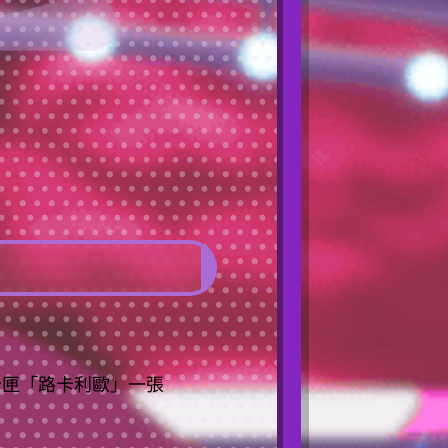
卡匣「路卡利歐」一張