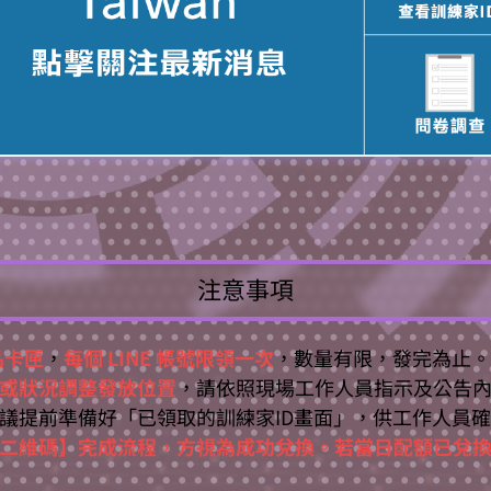
注意事項
品卡匣
，
每個 LINE 帳號限領一次
，數量有限，發完為止。
或狀況調整發放位置
，請依照現場工作人員指示及公告
議提前準備好「已領取的訓練家ID畫面」，供工作人員
二維碼】完成流程，方視為成功兌換。若當日配額已兌