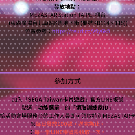
發放地點：
MEZASTAR Station TAIPEI 櫃台
(東森廣場台北車站K區地下街 (櫃號KB114、115))
位置參考：
https://reurl.cc/V0y6k5
參加方式
加入「
SEGA Taiwan卡片遊戲
」官方LINE帳號
點選「
功能選單
」的
「領取訓練家ID」
給活動會場服務台的工作人員即可領取特別MEZASTAR
※
每日發放100張，送完為止。
※
每一個LINE帳號限領取一次。