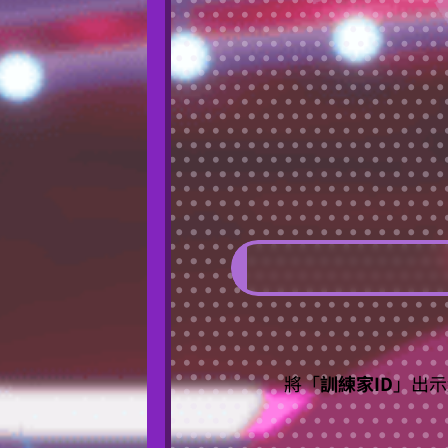
將「
訓練家ID
」出示