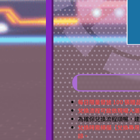
每日限量發放 100 張贈
兌換流程可能依現場人潮
為確保兌換流程順暢，建
兌換時需掃描【兌換專用
諒。