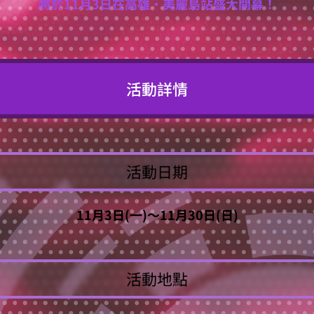
將於11月3日在高雄・美麗島站盛大開幕！
活動詳情
活動日期
11月3日(一)～11月30日(日)
活動地點